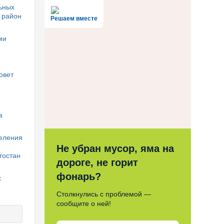
ьных
 район
Решаем вместе
ми
овет
а
селения
Не убран мусор, яма на
тостан
дороге, не горит
фонарь?
х
Столкнулись с проблемой —
сообщите о ней!