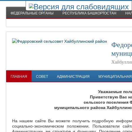
ФЕДЕРАЛЬНЫЕ ОРГАНЫ
РЕСПУБЛИКА БАШКОРТОСТАН
НА
Федоро
муниц
Хайбулли
ГЛАВНАЯ
СОВЕТ
АДМИНИСТРАЦИЯ
МУНИЦИПАЛЬНАЯ
Уважаемые поль
Приветствую Вас н
сельского поселения 
муниципального района Хайбуллинс
На нашем сайте Вы можете получить подробную информа
социально-экономическом положении. Пользователи сай
Администрации, ее структуре и функциях. Поселение откры